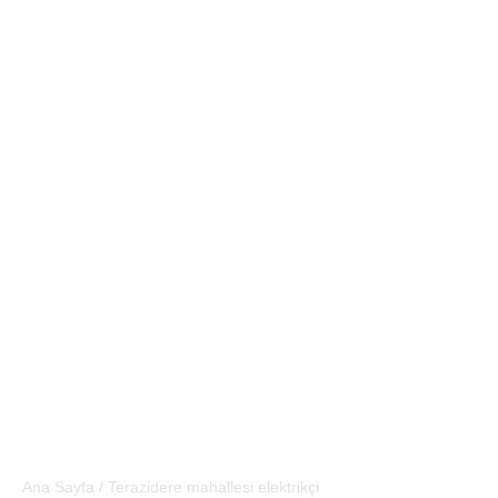
Terazidere mahallesi
elektrikçi
Ana Sayfa
/
Terazidere mahallesi elektrikçi