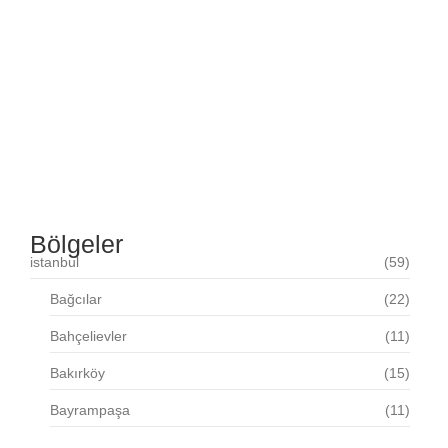
güvenilir, hızlı ve uzman elektrikçi mi arıyorsunuz? Elektrik
arızalarından ağ kablolamasına, trifaze tesisattan TV hattı
kurulumuna kadar her alanda profesyonel hizmet veriyoruz.
Kurumsal, bireysel ve endüstriyel projeler için yerinde keşif
ve çözüm odaklı destek sunuyoruz. Ethernet...
Devamını Oku...
Bölgeler
istanbul
(59)
Bağcılar
(22)
Bahçelievler
(11)
Bakırköy
(15)
Bayrampaşa
(11)