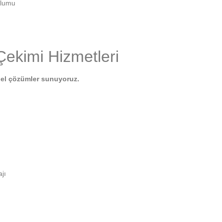
ulumu
Çekimi Hizmetleri
onel çözümler sunuyoruz.
jı