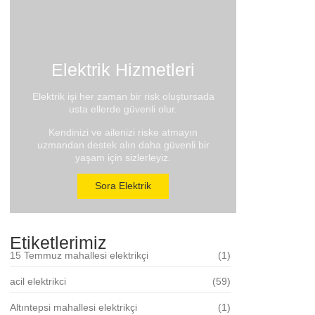
Elektrik Hizmetleri
Elektrik işi her zaman bir risk oluştursada
usta ellerde güvenli olur.
Kendinizi ve ailenizi riske atmayın
uzmandan destek alın daha güvenli bir
yaşam için sizlerleyiz.
Sora Elektrik
Etiketlerimiz
15 Temmuz mahallesi elektrikçi
(1)
acil elektrikci
(59)
Altıntepsi mahallesi elektrikçi
(1)