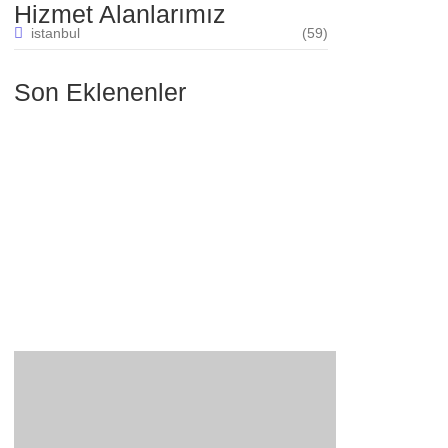
Hizmet Alanlarımız
istanbul
(59)
Son Eklenenler
Yeşilköy mahallesi elektrikçi
30.07.2025
Yenimahalle mahallesi elektrikçi
30.07.2025
Şenlikköy mahallesi elektrikçi
30.07.2025