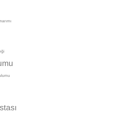
onarımı
eği
lumu
rulumu
stası