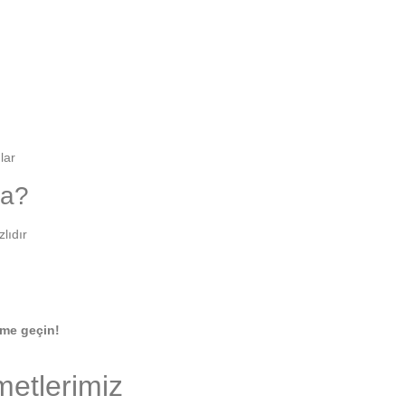
lar
ma?
lıdır
ime geçin!
metlerimiz