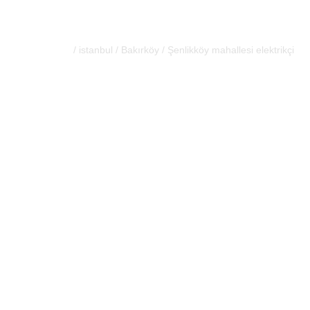
Şenlikköy maha
/
istanbul
/
Bakırköy
/
Şenlikköy mahallesi elektrikçi