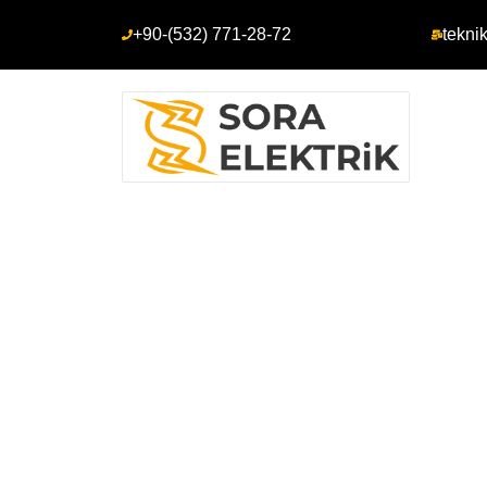
+90-(532) 771-28-72
tekni