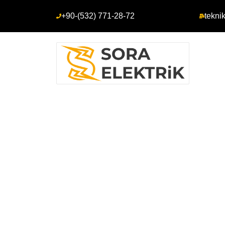
+90-(532) 771-28-72
tekni