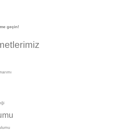
ime geçin!
metlerimiz
onarımı
eği
lumu
rulumu