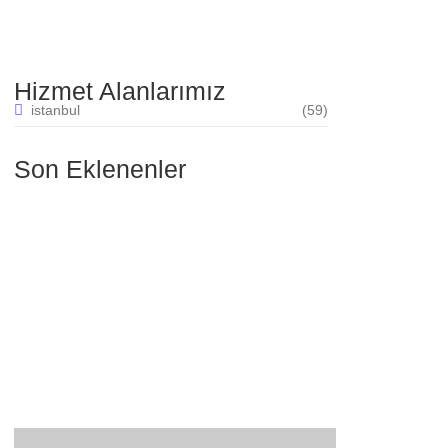
Hizmet Alanlarımız
istanbul
(59)
Son Eklenenler
Yeşilköy mahallesi elektrikçi
30.07.2025
Yenimahalle mahallesi elektrikçi
30.07.2025
Şenlikköy mahallesi elektrikçi
30.07.2025