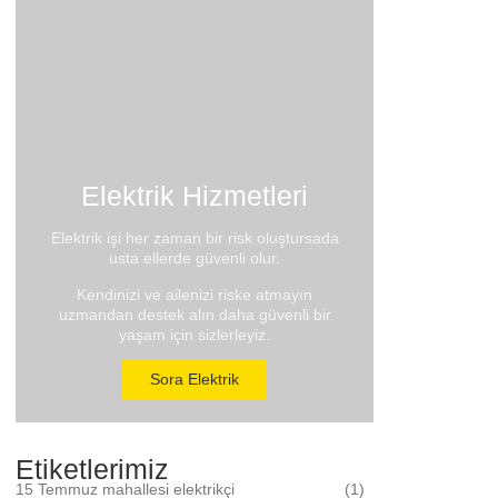
Elektrik Hizmetleri
Elektrik işi her zaman bir risk oluştursada
usta ellerde güvenli olur.
Kendinizi ve ailenizi riske atmayın
uzmandan destek alın daha güvenli bir
yaşam için sizlerleyiz.
Sora Elektrik
Etiketlerimiz
15 Temmuz mahallesi elektrikçi
(1)