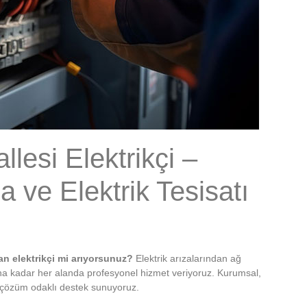
esi Elektrikçi –
 ve Elektrik Tesisatı
an elektrikçi mi arıyorsunuz?
Elektrik arızalarından ağ
una kadar her alanda profesyonel hizmet veriyoruz. Kurumsal,
ve çözüm odaklı destek sunuyoruz.