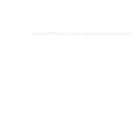
Sakızağacı mah
/
istanbul
/
Bakırköy
/
Sakızağacı mahallesi elektrikçi