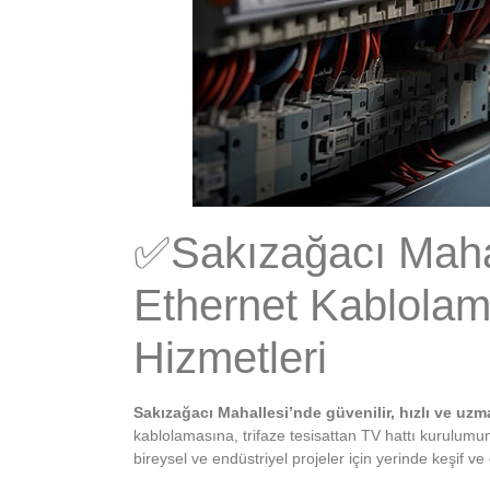
✅Sakızağacı Mahall
Ethernet Kablolama
Hizmetleri
Sakızağacı Mahallesi’nde güvenilir, hızlı ve uzm
kablolamasına, trifaze tesisattan TV hattı kurulum
bireysel ve endüstriyel projeler için yerinde keşif 