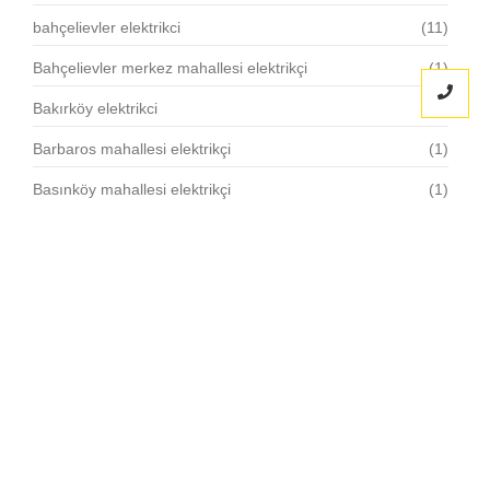
bahçelievler elektrikci
(11)
Bahçelievler merkez mahallesi elektrikçi
(1)
Bakırköy elektrikci
(15)
Barbaros mahallesi elektrikçi
(1)
Basınköy mahallesi elektrikçi
(1)
Bayrampaşa elektrikci
(11)
Cevatpaşa mahallesi elektrikçi
(1)
Ceviklik mahallesi elektrikçi
(1)
Çınar mahallesi elektrikçi
(1)
Cobançeşme mahallesi elektrikçi
(1)
Cumhuriyet mahallesi elektrikçi
(1)
Demirkapı mahallesi elektrikçi
(1)