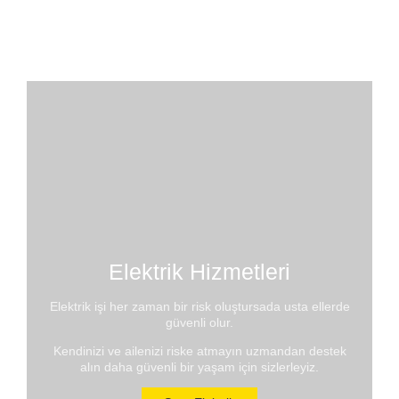
Şenlikköy mahallesi elektrikçi
30.07.2025
Elektrik Hizmetleri
Elektrik işi her zaman bir risk oluştursada usta ellerde
güvenli olur.
Kendinizi ve ailenizi riske atmayın uzmandan destek
alın daha güvenli bir yaşam için sizlerleyiz.