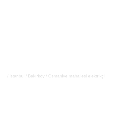
Osmaniye mahallesi elektrikçi
/
istanbul
/
Bakırköy
/
Osmaniye mahallesi elektrikçi