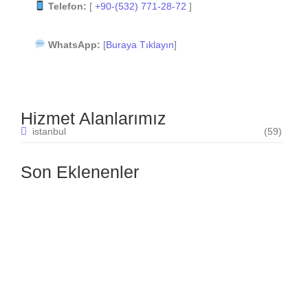
Telefon:
[
+90-(532) 771-28-72
]
WhatsApp:
[
Buraya Tıklayın
]
Hizmet Alanlarımız
istanbul
(59)
Son Eklenenler
Yeşilköy mahallesi elektrikçi
30.07.2025
Yenimahalle mahallesi elektrikçi
30.07.2025